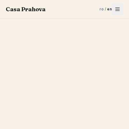
Casa Prahova
ro
/
en
Full name