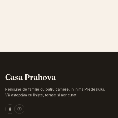
rezervari@casaprahova.ro
ADDRESS
B-dul Mihail Săulescu, Nr. 66, Predeal
Casa Prahova
Pensiune de familie cu patru camere, în inima Predealului.
Vă așteptăm cu liniște, terase și aer curat.