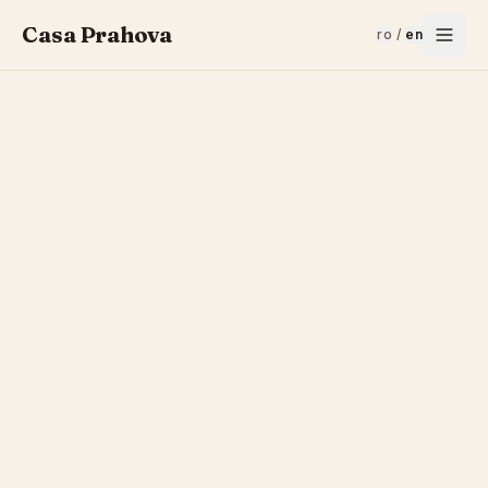
Casa Prahova
ro
/
en
Contact
We reply quickly by phone, WhatsApp, or email. For
bookings you can also use our online form — you'll
receive an email confirmation right after payment.
PHONE
+40 724 90 30 80
EMAIL
rezervari@casaprahova.ro