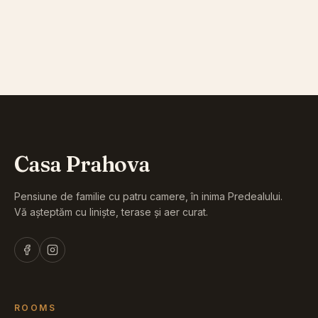
THE SPHINX AND BABELE
THE CARAIMAN CROSS
OMU PEAK
PELEȘ CASTLE, SINAIA
BRAN CASTLE
TRAILS FROM PREDEAL
Casa Prahova
Pensiune de familie cu patru camere, în inima Predealului.
Vă așteptăm cu liniște, terase și aer curat.
ROOMS