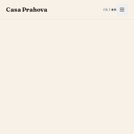
Casa Prahova
ro
/
en
CASA PRAHOVA
DISCOVER BUCEGI