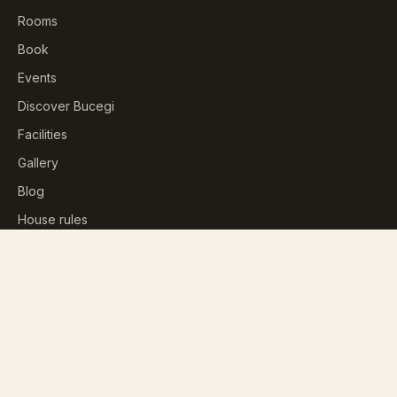
Rooms
Book
Events
Discover Bucegi
Facilities
Gallery
Blog
House rules
CONTACT
+40 724 90 30 80
rezervari@casaprahova.ro
B-dul Mihail Săulescu, Nr. 66
Predeal, Județ Brașov