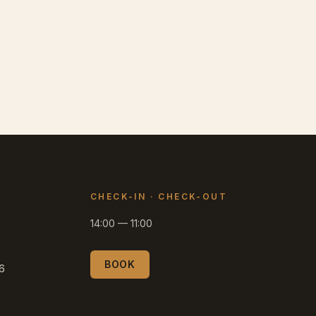
CHECK-IN
·
CHECK-OUT
14:00
—
11:00
BOOK
66