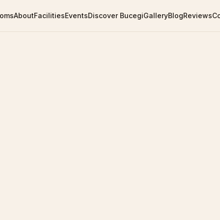
ooms
About
Facilities
Events
Discover Bucegi
Gallery
Blog
Reviews
C
Le
We'
rev