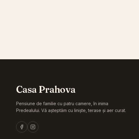
Ana Popescu
Booking.com
Casa Prahova
Pensiune de familie cu patru camere, în inima
Predealului. Vă așteptăm cu liniște, terase și aer curat.