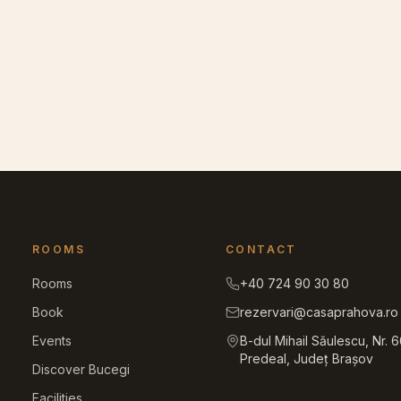
ROOMS
CONTACT
Rooms
+40 724 90 30 80
Book
rezervari@casaprahova.ro
Events
B-dul Mihail Săulescu, Nr. 
Predeal, Județ Brașov
Discover Bucegi
Facilities