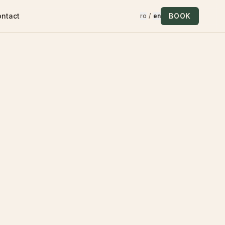
ontact
BOOK
ro
/
en
ave us a review
d love to hear about your stay. After we receive it, the
iew will appear on the site once approved.
Your name
Rating (1–5)