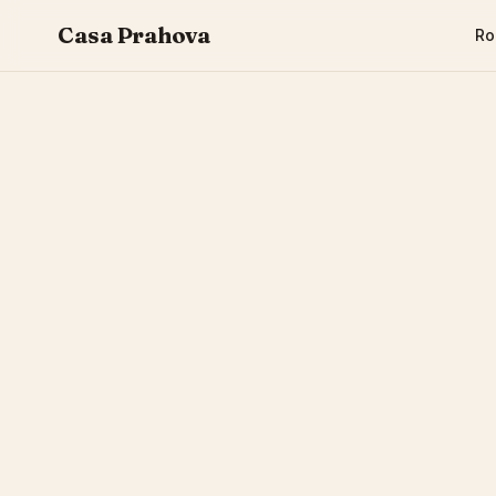
Casa Prahova
R
CASA PRAHOVA
Reviews
What our guests say about Casa Prahova.