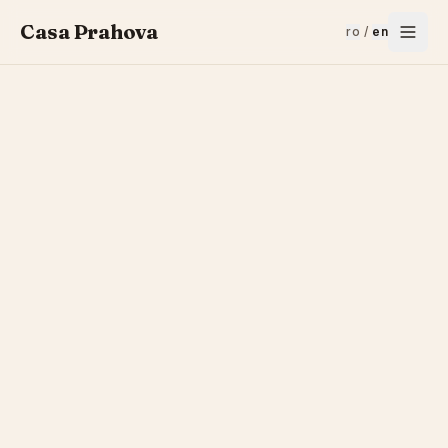
Casa Prahova
ro
/
en
Predeal is one of the best starting points for hikes in
the Bucegi and Baiu areas. Marked trails start near
Casa Prahova: Clăbucet, Trei Brazi, Susai or Piatra
Mare.