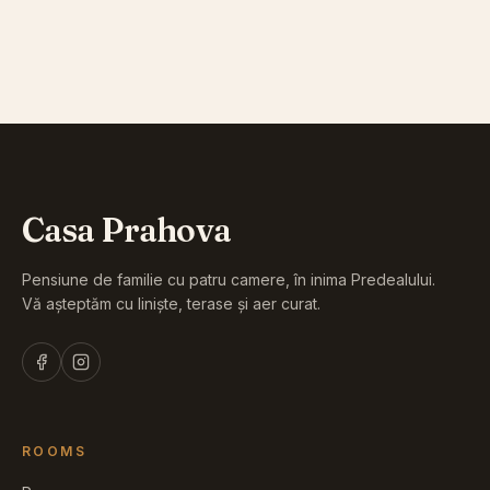
From easy family-friendly walks to ridge ascents for
the experienced — every season has its charm.
Casa Prahova
Pensiune de familie cu patru camere, în inima Predealului.
Vă așteptăm cu liniște, terase și aer curat.
ROOMS