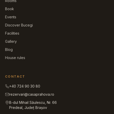
Rooms
Book
Events
Discover Bucegi
Facilities
Gallery
Blog
House rules
CONTACT
+40 724 90 30 80
rezervari@casaprahova.ro
B-dul Mihail Săulescu, Nr. 66
Predeal, Județ Brașov